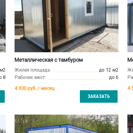
Металлическая с тамбуром
Ме
 м2
Жилая площадь:
до 12 м2
Жи
о 8
Рабочих мест:
до 6
Ра
4 300
руб. / месяц
4 
ЗАКАЗАТЬ