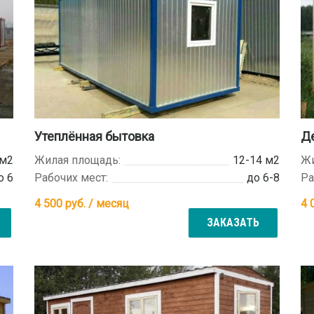
Утеплённая бытовка
Д
 м2
Жилая площадь:
12-14 м2
Жи
о 6
Рабочих мест:
до 6-8
Ра
4 500
руб. / месяц
4 
ЗАКАЗАТЬ