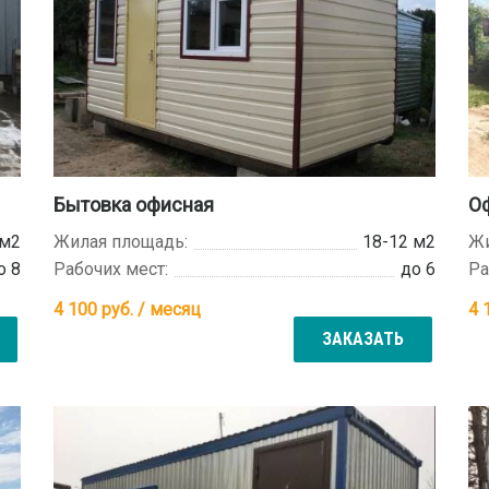
Бытовка офисная
О
 м2
Жилая площадь:
18-12 м2
Жи
о 8
Рабочих мест:
до 6
Ра
4 100
руб. / месяц
4 
ЗАКАЗАТЬ