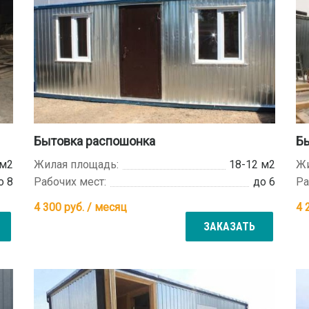
Бытовка распошонка
Бы
 м2
Жилая площадь:
18-12 м2
Жи
о 8
Рабочих мест:
до 6
Ра
4 300
руб. / месяц
4 
ЗАКАЗАТЬ