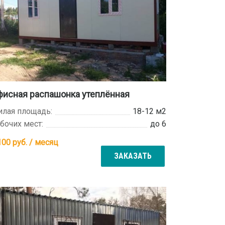
фисная распашонка утеплённая
лая площадь:
18-12 м2
бочих мест:
до 6
100
руб. / месяц
ЗАКАЗАТЬ