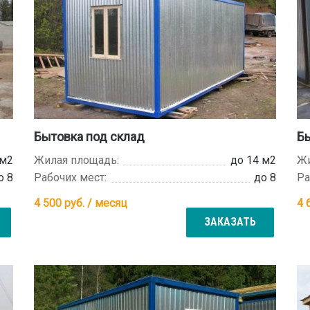
Бытовка под склад
Б
 м2
Жилая площадь:
до 14 м2
Жи
о 8
Рабочих мест:
до 8
Ра
4 500
руб. / месяц
4 
ЗАКАЗАТЬ