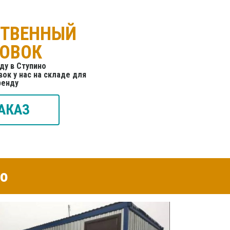
СТВЕННЫЙ
ТОВОК
ду в Ступино
ок у нас на складе для
ренду
АКАЗ
но